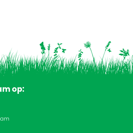
am op:
rdam