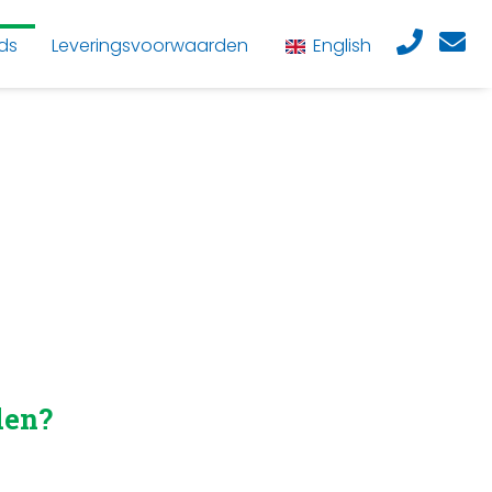
ds
Leveringsvoorwaarden
English
den?