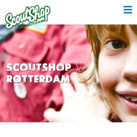
ScoutShop
Rotterdam