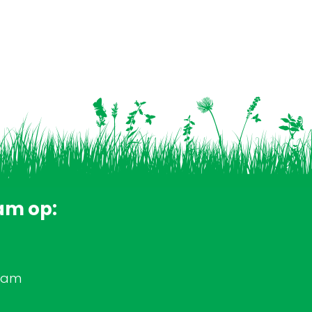
am op:
rdam