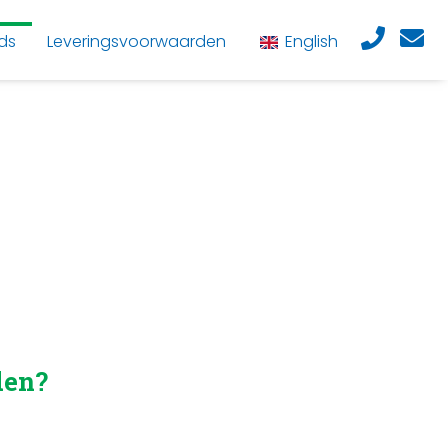
ds
Leveringsvoorwaarden
English
den?